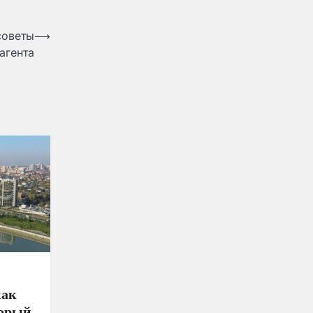
советы
⟶
агента
как
торый