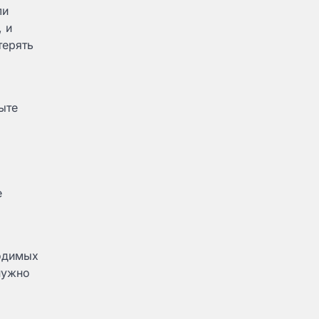
ли
 и
терять
ыте
е
ходимых
нужно