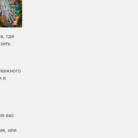
а, где
зить
 важного
я в
ля вас
ия, или