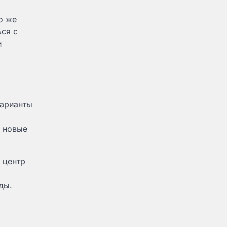
о же
ся с
и
варианты
я новые
 центр
ды.