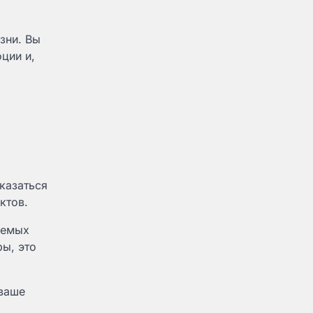
зни. Вы
ции и,
казаться
ктов.
аемых
ы, это
 ваше