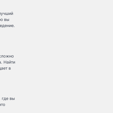
лучший
ую вы
едение.
 сложно
. Найти
ает в
 где вы
это