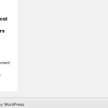
cal
rs
nment
s
by
WordPress
.