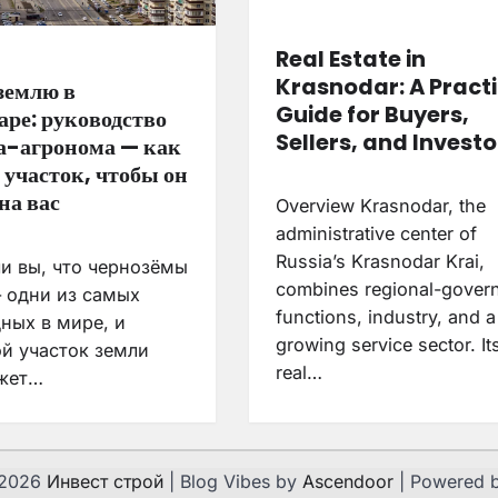
Real Estate in
Krasnodar: A Practi
землю в
Guide for Buyers,
аре: руководство
Sellers, and Investo
та-агронома — как
 участок, чтобы он
на вас
Overview Krasnodar, the
administrative center of
Russia’s Krasnodar Krai,
и вы, что чернозёмы
combines regional-gover
 одни из самых
functions, industry, and a
ных в мире, и
growing service sector. It
й участок земли
real…
жет…
 2026
Инвест строй
| Blog Vibes by
Ascendoor
| Powered 