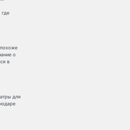
 где
 похоже
нание о
ся в
еатры для
снодаре