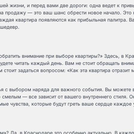
ашей жизни, и перед вами две дороги: одна ведет к при
на продажу — это ваш шанс обрести новое начало. Это
каждая квартира появляются как прибыльная палитра. В
 шедевр.
обратить внимание при выборе квартиры?» Здесь, в Кр
дете читать каждый день. Вам не стоит обращать вним
м стоит задаться вопросом: «Как эта квартира отразит
ья с выбором наряда для важного события. Вы можете 
 смелым — все зависит от вашего внутреннего стиля. О
мые чувства, которые будут греть ваше сердце каждое 
м»? Да, в Краснодаре это особенно актуально. В кажд