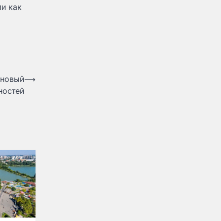
ли как
 новый
⟶
ностей