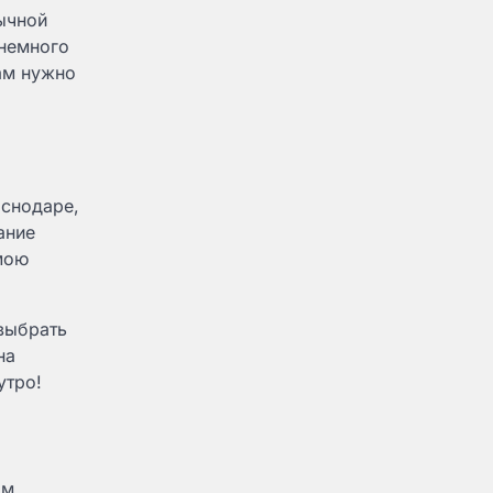
вычной
 немного
ам нужно
аснодаре,
ание
 мою
выбрать
на
утро!
ом