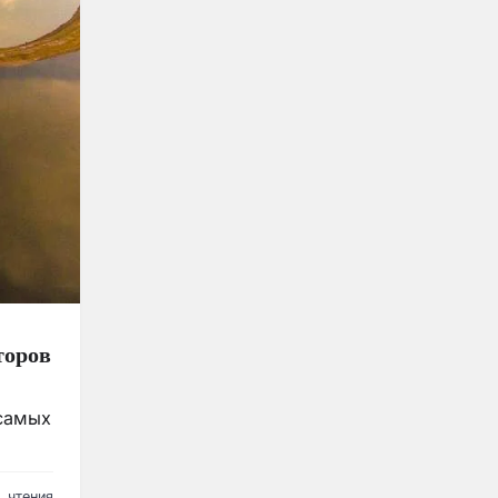
торов
 самых
. чтения