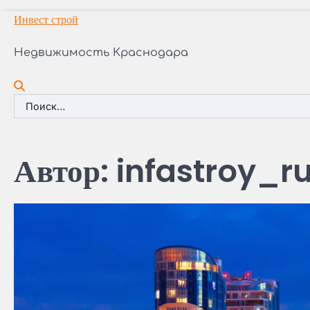
Перейти
Инвест строй
к
содержимому
Недвижимость Краснодара
Найти:
Автор:
infastroy_r